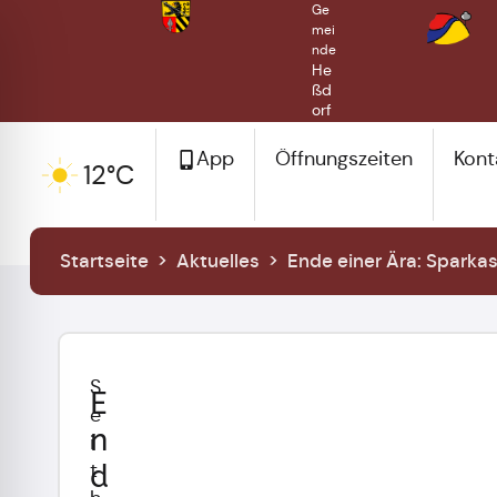
Ge
mei
nde
He
ßd
orf
App
Öffnungszeiten
Kont
12°C
Startseite
>
Aktuelles
>
Ende einer Ära: Sparka
S
E
e
n
i
d
t