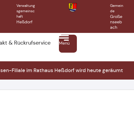
Verwaltung
Gemein
sgemeinsc
de
Große
haft
Heßdorf
nseeb
ach
akt & Rückrufservice
Menü
ssen-Filiale im Rathaus Heßdorf wird heute geräumt