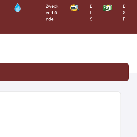
Zweck
B
B
verbä
I
S
Bürgerinformationssyste
Bürgerserviceportal
m
nde
S
P