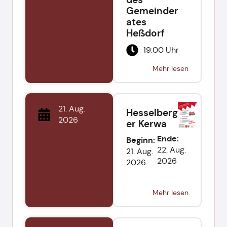
Gemeinder
ates
Heßdorf
19:00 Uhr
Mehr lesen
21. Aug.
Hesselberg
2026
er Kerwa
Ende:
Beginn:
22. Aug.
21. Aug.
2026
2026
Mehr lesen