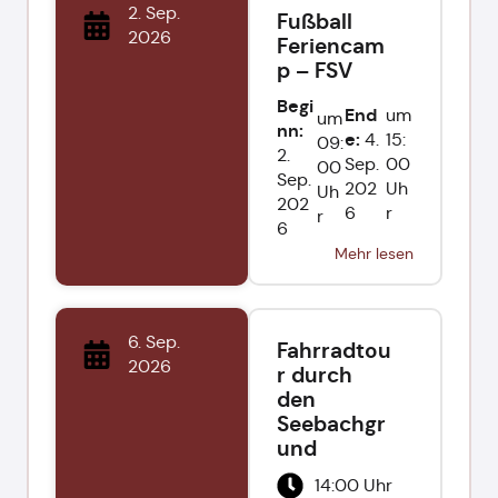
2. Sep.
Fußball
2026
Feriencam
p – FSV
Begi
End
um
um
nn:
e:
4.
15:
09:
2.
Sep.
00
00
Sep.
202
Uh
Uh
202
6
r
r
6
Mehr lesen
6. Sep.
Fahrradtou
2026
r durch
den
Seebachgr
und
14:00 Uhr