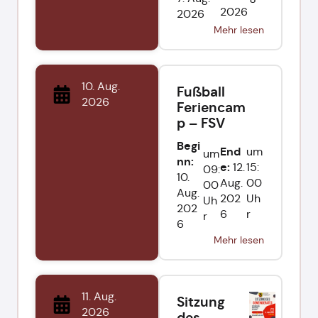
2026
2026
Mehr lesen
10. Aug.
Fußball
2026
Feriencam
p – FSV
Begi
End
um
um
nn:
e:
12.
15:
09:
10.
Aug.
00
00
Aug.
202
Uh
Uh
202
6
r
r
6
Mehr lesen
11. Aug.
Sitzung
2026
des