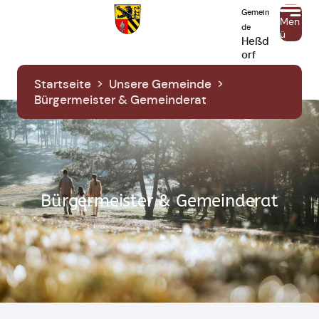
Gemein
Men
de
ü
Heßd
orf
Startseite
>
Unsere Gemeinde
>
Bürgermeister & Gemeinderat
Bürgermeister & Gemeinderat