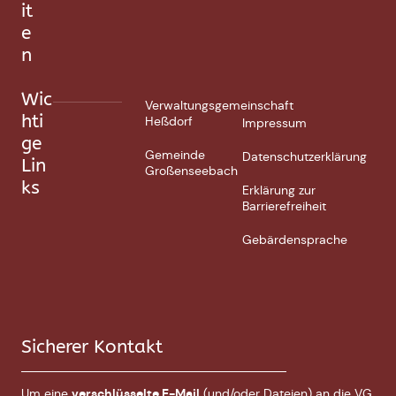
it
e
n
Wic
Verwaltungsgemeinschaft
hti
Heßdorf
Impressum
ge
Gemeinde
Datenschutzerklärung
Lin
Großenseebach
ks
Erklärung zur
Barrierefreiheit
Gebärdensprache
Sicherer Kontakt
Um eine
verschlüsselte E-Mail
(und/oder Dateien) an die VG