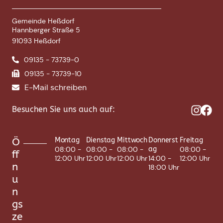
Gemeinde Heßdorf
Hannberger Straße 5
91093 Heßdorf
09135 - 73739-0
09135 - 73739-10
E-Mail schreiben
Besuchen Sie uns auch auf:
Ö
Montag
Dienstag
Mittwoch
Donnerst
Freitag
08:00 -
08:00 -
08:00 -
ag
08:00 -
ff
12:00 Uhr
12:00 Uhr
12:00 Uhr
14:00 -
12:00 Uhr
n
18:00 Uhr
u
n
gs
ze