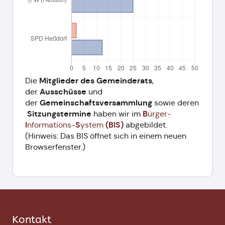
Mitglieder des Gemeinderats
Die
,
Ausschüsse
der
und
Gemeinschaftsversammlung
der
sowie deren
Sitzungstermine
B
haben wir im
ürger-
I
S
(BIS)
nformations-
ystem
abgebildet.
(Hinweis: Das BIS öffnet sich in einem neuen
Browserfenster.)
Kontakt