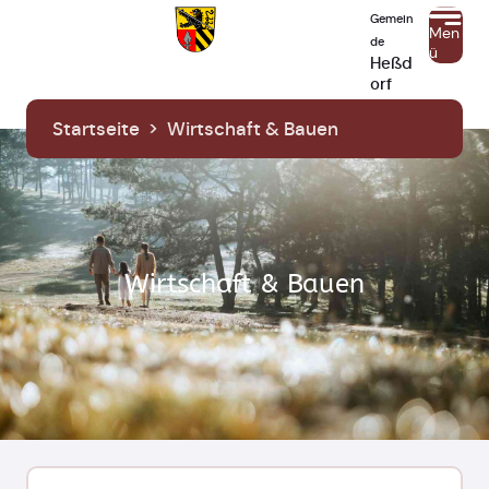
Gemein
Men
de
ü
Heßd
orf
Startseite
>
Wirtschaft & Bauen
Wirtschaft & Bauen