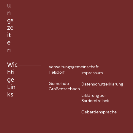
u
n
gs
ze
it
e
n
Wic
Verwaltungsgemeinschaft
hti
Heßdorf
Impressum
ge
Gemeinde
Datenschutzerklärung
Lin
Großenseebach
ks
Erklärung zur
Barrierefreiheit
Gebärdensprache