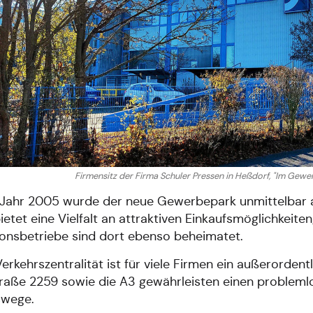
Firmensitz der Firma Schuler Pressen in Heßdorf, "Im Gew
Jahr 2005 wurde der neue Gewerbepark unmittelbar a
ietet eine Vielfalt an attraktiven Einkaufsmöglichkeite
onsbetriebe sind dort ebenso beheimatet.
erkehrszentralität ist für viele Firmen ein außerordent
raße 2259 sowie die A3 gewährleisten einen problemlo
swege.