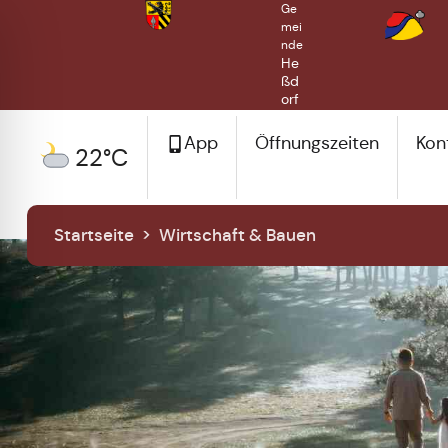
Ge
mei
nde
He
ßd
orf
App
Öffnungszeiten
Kon
22°C
Startseite
>
Wirtschaft & Bauen