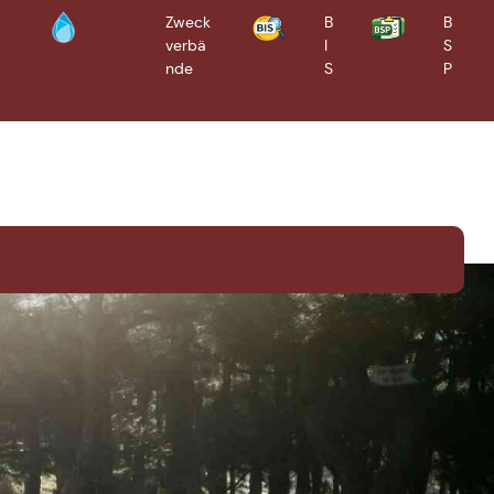
Zweck
B
B
verbä
I
S
Bürgerinformationssyste
Bürgerserviceportal
m
nde
S
P