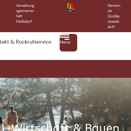
Verwaltung
Gemein
sgemeinsc
de
Große
haft
Heßdorf
nseeb
ach
takt & Rückrufservice
Menü
Wirtschaft & Bauen