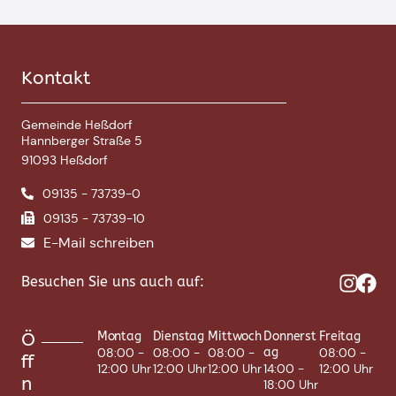
Kontakt
Gemeinde Heßdorf
Hannberger Straße 5
91093 Heßdorf
09135 - 73739-0
09135 - 73739-10
E-Mail schreiben
Besuchen Sie uns auch auf:
Ö
Montag
Dienstag
Mittwoch
Donnerst
Freitag
08:00 -
08:00 -
08:00 -
ag
08:00 -
ff
12:00 Uhr
12:00 Uhr
12:00 Uhr
14:00 -
12:00 Uhr
n
18:00 Uhr