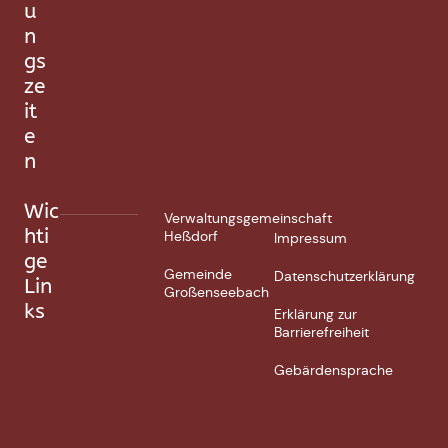
u
n
gs
ze
it
e
n
Wic
Verwaltungsgemeinschaft
hti
Heßdorf
Impressum
ge
Gemeinde
Datenschutzerklärung
Lin
Großenseebach
ks
Erklärung zur
Barrierefreiheit
Gebärdensprache