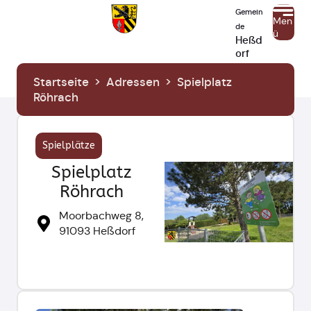
Gemein
Men
de
ü
Heßd
orf
Startseite
>
Adressen
>
Spielplatz
Röhrach
Spielplätze
Spielplatz
Röhrach
Moorbachweg 8,
91093 Heßdorf