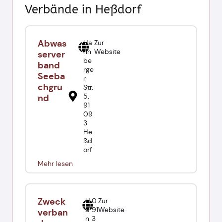
Verbände in Heßdorf
Abwas
Ha
Zur
nn
Website
server
be
band
rge
Seeba
r
chgru
Str.
5,
nd
91
09
3
He
ßd
orf
Mehr lesen
Zweck
H
0
Zur
a
91
Website
verban
n
3