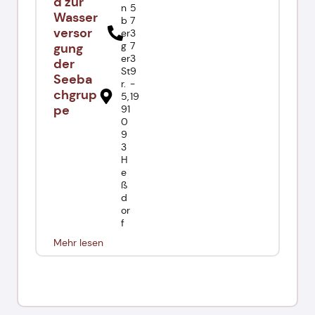
d zur
n
5
Wasser
b
7
versor
er
3
g
7
gung
er
3
der
St
9
Seeba
r.
-
chgrup
5,
19
pe
91
0
9
3
H
e
ß
d
or
f
Mehr lesen