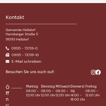
Kontakt
Gemeinde Heßdorf
Hannberger Straße 5
91093 Heßdorf
09135 - 73739-0
09135 - 73739-10
E-Mail schreiben
Besuchen Sie uns auch auf:
Ö
Montag
Dienstag
Mittwoch
Donnerst
Freitag
08:00 -
08:00 -
08:00 -
ag
08:00 -
ff
12:00 Uhr
12:00 Uhr
12:00 Uhr
14:00 -
12:00 Uhr
n
18:00 Uhr
u