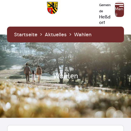
Gemein
Men
de
ü
Heßd
orf
Startseite
>
Aktuelles
>
Wahlen
Wahlen