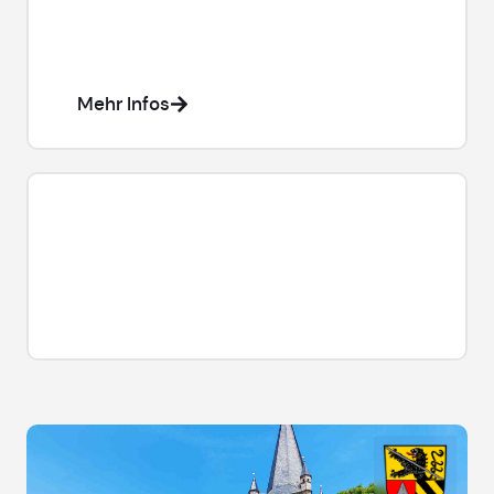
Weg zwischen Heßdorf und dem Gewerbepark
Heßdorf ist bis vorauss. 12. August 2026 wegen
für Radfahrer
und Fußgänger
voll
Bauarbeiten
gesperrt.
Mehr Infos
Homepage-Bauarbeiten
Wir haben aktuell einen Systemwechsel auf
unseren Homepages vollzogen und bitten um
Verständnis, das aktuell möglicherweise noch
kleine Fehler auftreten können. Wir arbeiten
bereits daran.