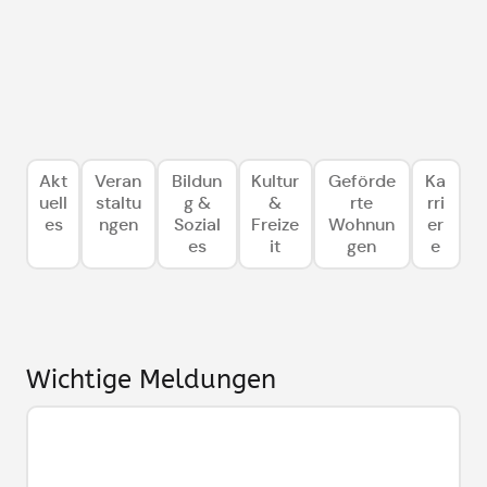
Akt
Veran
Bildun
Kultur
Geförde
Ka
uell
staltu
g &
&
rte
rri
es
ngen
Sozial
Freize
Wohnun
er
es
it
gen
e
Wichtige Meldungen
Vollsperrung Simon-Rabl-Weg ab
15.07.26
Die Autobahn-Unterführung am Simon-Rabl-