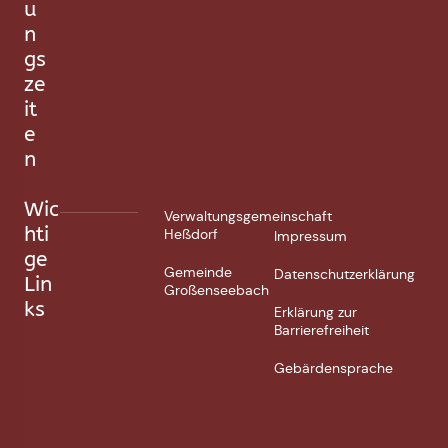
u
n
gs
ze
it
e
n
Wic
Verwaltungsgemeinschaft
hti
Heßdorf
Impressum
ge
Gemeinde
Datenschutzerklärung
Lin
Großenseebach
ks
Erklärung zur
Barrierefreiheit
Gebärdensprache