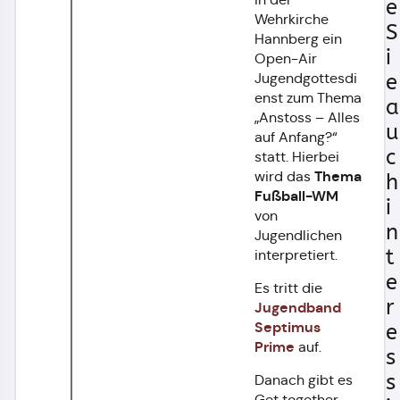
e
Wehrkirche
S
Hannberg ein
i
Open-Air
e
Jugendgottesdi
enst zum Thema
a
„Anstoss – Alles
u
auf Anfang?“
c
statt. Hierbei
Thema
wird das
h
Fußball-WM
i
von
n
Jugendlichen
t
interpretiert.
e
Es tritt die
r
Jugendband
Septimus
e
Prime
auf.
s
s
Danach gibt es
Get together