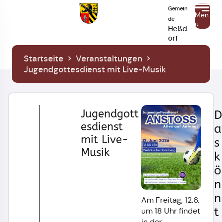
Gemein
Men
de
ü
Heßd
orf
Startseite
>
Veranstaltungen
>
Jugendgottesdienst mit Live-Musik
Jugendgott
D
esdienst
a
mit Live-
s
Musik
k
ö
n
n
Am Freitag, 12.6.
t
um 18 Uhr findet
in der