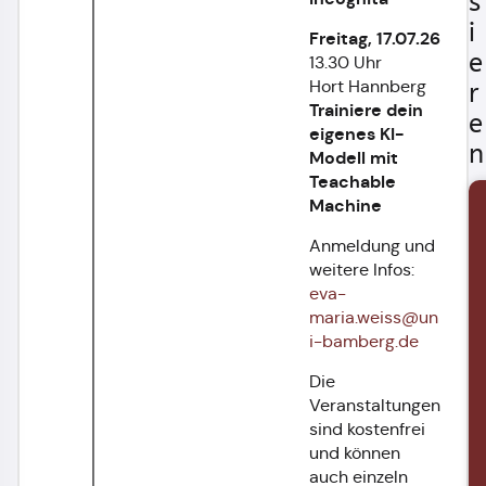
s
i
Freitag, 17.07.26
e
13.30 Uhr
Hort Hannberg
r
Trainiere dein
e
eigenes KI-
n
Modell mit
Teachable
Machine
Anmeldung und
weitere Infos:
eva-
maria.weiss@un
i-bamberg.de
Die
Veranstaltungen
sind kostenfrei
und können
auch einzeln