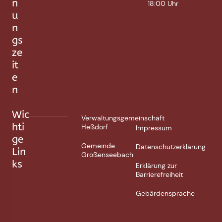
n
18:00 Uhr
u
n
gs
ze
it
e
n
Wic
Verwaltungsgemeinschaft
hti
Heßdorf
Impressum
ge
Gemeinde
Datenschutzerklärung
Lin
Großenseebach
ks
Erklärung zur
Barrierefreiheit
Gebärdensprache