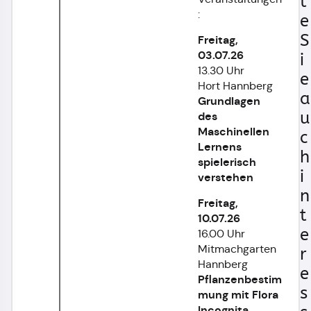
t
:
e
S
Freitag,
03.07.26
i
13.30 Uhr
e
Hort Hannberg
a
Grundlagen
u
des
Maschinellen
c
Lernens
h
spielerisch
i
verstehen
n
Freitag,
t
10.07.26
e
16.00 Uhr
Mitmachgarten
r
Hannberg
e
Pflanzenbestim
s
mung mit Flora
Incognita