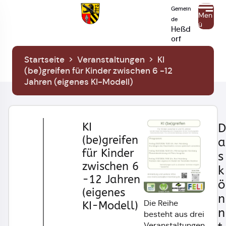
Gemein
Men
de
ü
Heßd
orf
Startseite
>
Veranstaltungen
>
KI
(be)greifen für Kinder zwischen 6 -12
Jahren (eigenes KI-Modell)
KI
D
(be)greifen
a
für Kinder
s
zwischen 6
k
-12 Jahren
ö
(eigenes
n
Die Reihe
KI-Modell)
n
besteht aus drei
Veranstaltungen