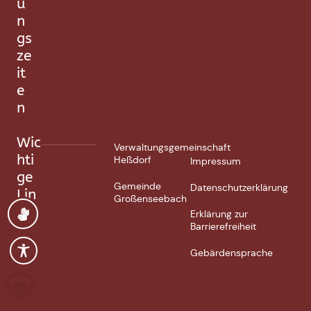
u
n
gs
ze
it
e
n
Wic
Verwaltungsgemeinschaft
hti
Heßdorf
Impressum
ge
Gemeinde
Datenschutzerklärung
Lin
Großenseebach
ks
Erklärung zur
Barrierefreiheit
Gebärdensprache