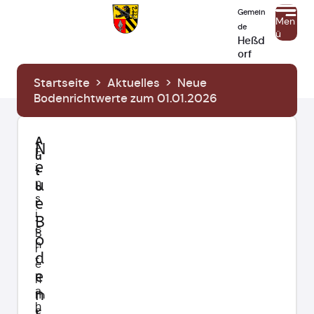
Gemein
Men
de
ü
Heßd
orf
Startseite
>
Aktuelles
>
Neue
Bodenrichtwerte zum 01.01.2026
A
N
E
u
e
i
t
n
u
o
s
r
e
i
:
B
c
B
o
h
r
d
t
e
e
n
h
a
n
m
h
e
r