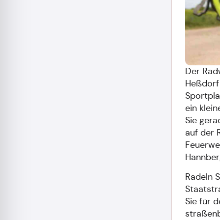
Der Rad
Heßdorf
Sportpla
ein klei
Sie gera
auf der 
Feuerweh
Hannberg
Radeln S
Staatstr
Sie für 
straßenb