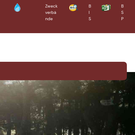
Zweck
B
B
verbä
I
S
Bürgerinformationssyste
Bürgerserviceportal
m
nde
S
P