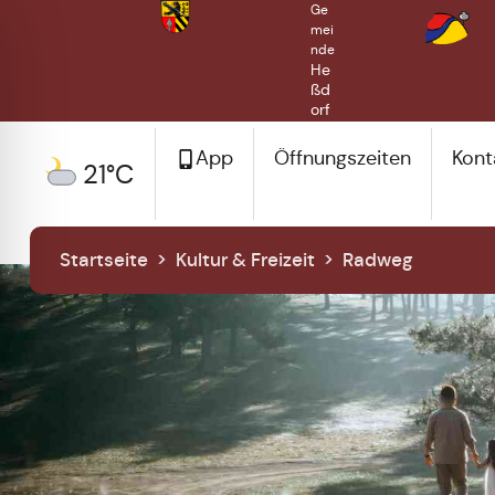
Ge
mei
nde
He
ßd
orf
App
Öffnungszeiten
Kont
21°C
Startseite
>
Kultur & Freizeit
>
Radweg