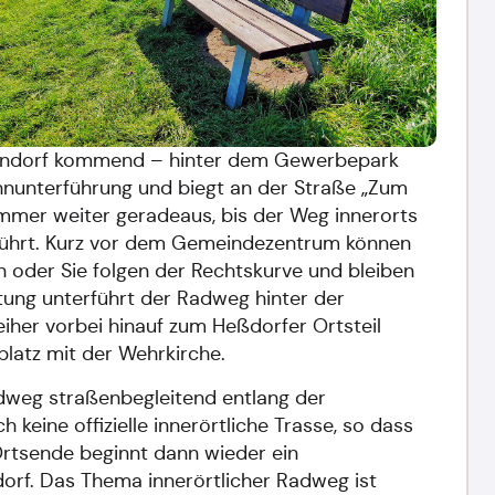
sendorf kommend – hinter dem Gewerbepark
nunterführung und biegt an der Straße „Zum
mmer weiter geradeaus, bis der Weg innerorts
n führt. Kurz vor dem Gemeindezentrum können
 oder Sie folgen der Rechtskurve und bleiben
htung unterführt der Radweg hinter der
her vorbei hinauf zum Heßdorfer Ortsteil
latz mit der Wehrkirche.
dweg straßenbegleitend entlang der
keine offizielle innerörtliche Trasse, so dass
Ortsende beginnt dann wieder ein
orf. Das Thema innerörtlicher Radweg ist