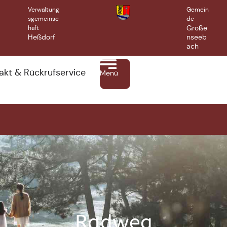
Verwaltung
Gemein
sgemeinsc
de
Große
haft
Heßdorf
nseeb
ach
akt & Rückrufservice
Menü
Radweg