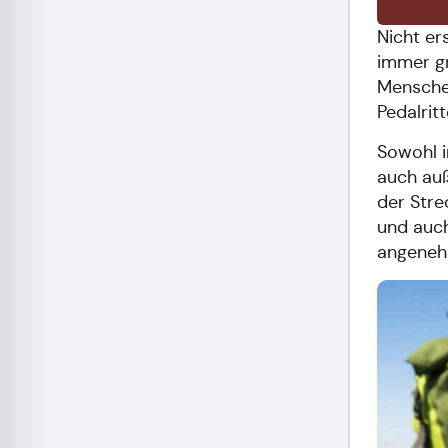
Nicht er
immer gr
Mensche
Pedalrit
Sowohl i
auch auß
der Stre
und auch
angeneh