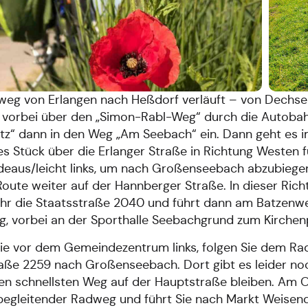
weg von Erlangen nach Heßdorf verläuft – von Dech
 vorbei über den „Simon-Rabl-Weg“ durch die Autobah
tz“ dann in den Weg „Am Seebach“ ein. Dann geht es i
nes Stück über die Erlanger Straße in Richtung Weste
deaus/leicht links, um nach Großenseebach abzubiegen
Route weiter auf der Hannberger Straße. In dieser Ric
r die Staatsstraße 2040 und führt dann am Batzenwei
, vorbei an der Sporthalle Seebachgrund zum Kirchenp
ie vor dem Gemeindezentrum links, folgen Sie dem Ra
aße 2259 nach Großenseebach. Dort gibt es leider noch 
den schnellsten Weg auf der Hauptstraße bleiben. Am 
egleitender Radweg und führt Sie nach Markt Weisend