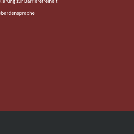
klärung zur Barrierefreiheit
bärdensprache