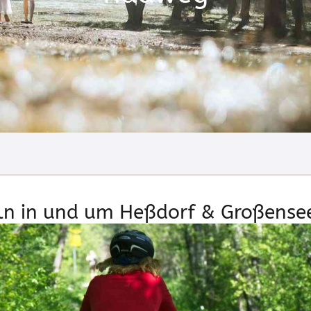
ln in und um Heßdorf & Großense