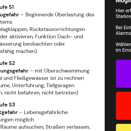
ufe S1
ugefahr
– Beginnende Überlastung des
stems
lagklappen, Rückstauvorrichtungen
der aktivieren, Funktion Dach- und
ässerung beobachten oder
nsfähig machen)
ufe S2
tungsgefahr
– mit Überschwemmung
l und Fließgewässer ist zu rechnen
äume, Unterführung, Tiefgaragen
n, nicht befahren, nicht betreten)
ufe S3
tgefahr
– Lebensgefährliche
tungen möglich
Räume aufsuchen, Straßen verlassen,