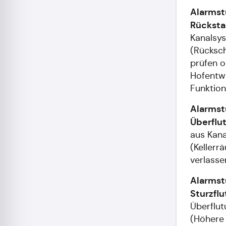
Alarmst
Rücksta
Kanalsy
(Rücksch
prüfen o
Hofentw
Funktio
Alarmst
Überflu
aus Kana
(Kellerr
verlasse
Alarmst
Sturzflu
Überflu
(Höhere 