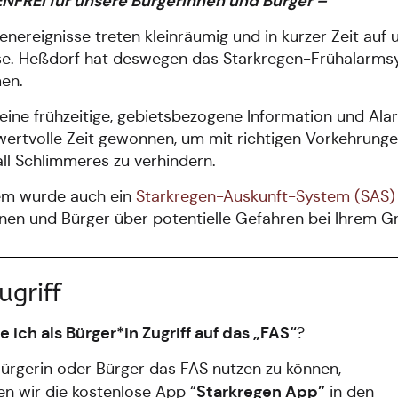
NFREI für unsere Bürgerinnen und Bürger –
enereignisse treten kleinräumig und in kurzer Zeit au
se. Heßdorf hat deswegen das Starkregen-Frühalarmsy
en.
eine frühzeitige, gebietsbezogene Information und Alar
wertvolle Zeit gewonnen, um mit richtigen Vorkehrun
ll Schlimmeres zu verhindern.
m wurde auch ein
Starkregen-Auskunft-System (SAS)
nen und Bürger über potentielle Gefahren bei Ihrem G
ugriff
 ich als Bürger*in Zugriff auf das „FAS“
?
ürgerin oder Bürger das FAS nutzen zu können,
Starkregen App”
n wir die kostenlose App “
in den