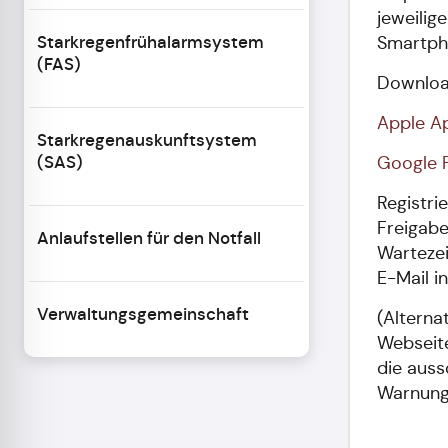
jeweilig
Starkregenfrühalarmsystem
Smartpho
(FAS)
Download
Apple Ap
Starkregenauskunftsystem
(SAS)
Google P
Registri
Freigabe
Anlaufstellen für den Notfall
Wartezei
E-Mail i
Verwaltungsgemeinschaft
(Alterna
Websei
die auss
Warnunge