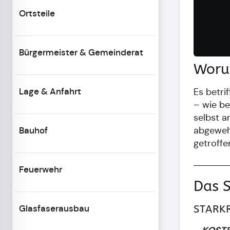
Ortsteile
Bürgermeister & Gemeinderat
Woru
Lage & Anfahrt
Es betri
– wie b
selbst a
Bauhof
abgeweh
getroffe
Feuerwehr
Das 
Glasfaserausbau
STARK