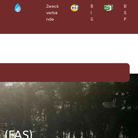
Zweck
B
B
verbä
I
S
Bürgerinformationssyste
Bürgerserviceportal
m
nde
S
P
 (FAS)