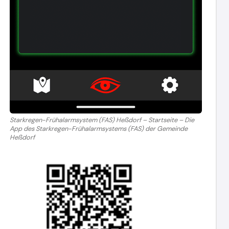
Starkregen-Frühalarmsystem (FAS) Heßdorf – Startseite – Die
App des Starkregen-Frühalarmsystems (FAS) der Gemeinde
Heßdorf