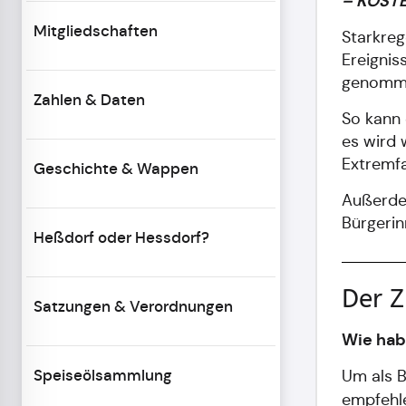
– KOSTE
Mitgliedschaften
Starkreg
Ereignis
genomm
Zahlen & Daten
So kann 
es wird 
Extremfa
Geschichte & Wappen
Außerde
Bürgerin
Heßdorf oder Hessdorf?
Der Z
Satzungen & Verordnungen
Wie habe
Speiseölsammlung
Um als B
empfehle