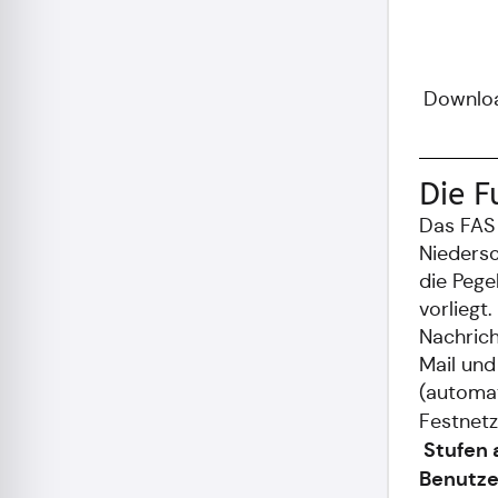
Downloa
Die F
Das FAS 
Nieders
die Pege
vorliegt.
Nachric
Mail und
(automa
Festnetz
Stufen 
Benutze