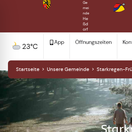
Ge
mei
nde
He
ßd
orf
App
Öffnungszeiten
Kon
23°C
Startseite
>
Unsere Gemeinde
>
Starkregen-Fr
Stark