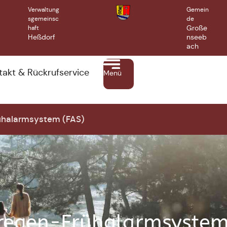
Verwaltung
Gemein
sgemeinsc
de
Große
haft
Heßdorf
nseeb
ach
takt & Rückrufservice
Menü
ühalarmsystem (FAS)
regen-Frühalarmsystem