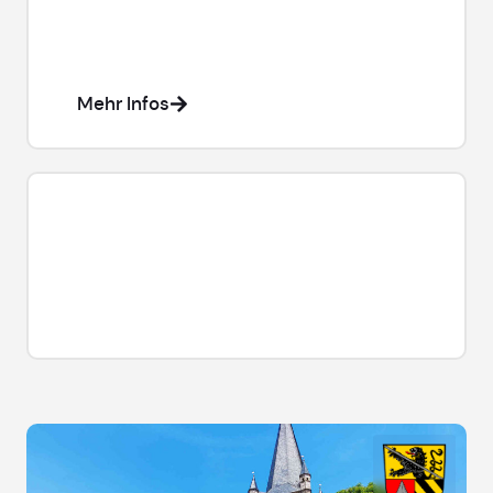
Weg zwischen Heßdorf und dem Gewerbepark
Heßdorf ist bis vorauss. 12. August 2026 wegen
für Radfahrer
und Fußgänger
voll
Bauarbeiten
gesperrt.
Mehr Infos
Homepage-Bauarbeiten
Wir haben aktuell einen Systemwechsel auf
unseren Homepages vollzogen und bitten um
Verständnis, das aktuell möglicherweise noch
kleine Fehler auftreten können. Wir arbeiten
bereits daran.