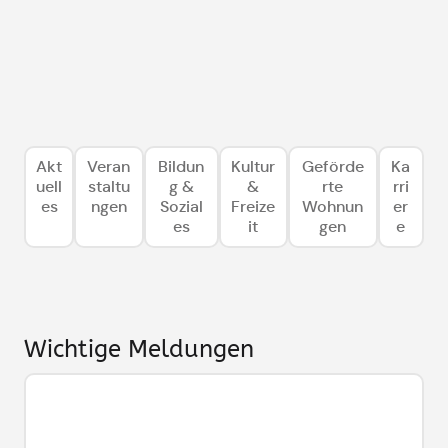
Akt
Veran
Bildun
Kultur
Geförde
Ka
uell
staltu
g &
&
rte
rri
es
ngen
Sozial
Freize
Wohnun
er
es
it
gen
e
Wichtige Meldungen
Vollsperrung Simon-Rabl-Weg ab
15.07.26
Die Autobahn-Unterführung am Simon-Rabl-